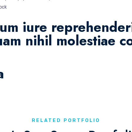
ock
um iure reprehenderi
uam nihil molestiae c
a
RELATED PORTFOLIO