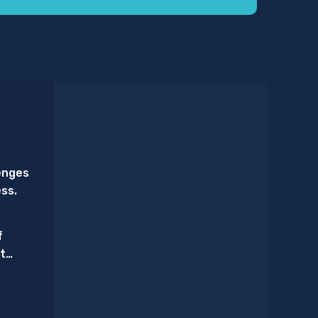
enges
ess.
f
t
Triage