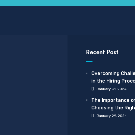
Recent Post
Overcoming Chall
in the Hiring Proc
January 31, 2024
The Importance o
Choosing the Righ
Care Provider: A
January 29, 2024
Spotlight on The 
Care Solution.