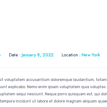
e
Date :
January 8, 2022
Location :
New York
r sit voluptatem accusantium doloremque laudantium, totam 
 sunt explicabo. Nemo enim ipsam voluptatem quia voluptas s
uptatem sequi nesciunt. Neque porro quisquam est, qui dolo
 tempora incidunt ut labore et dolore magnam aliquam quae