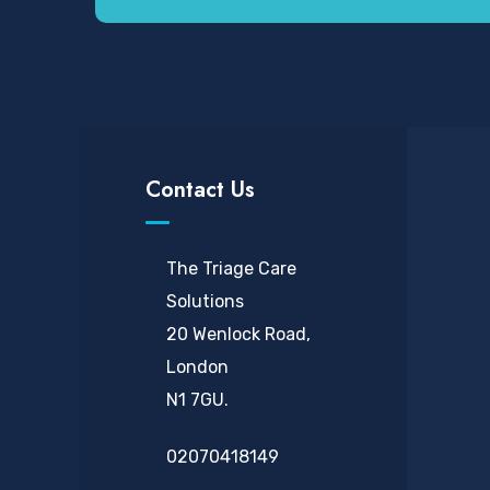
Contact Us
The Triage Care
Solutions
20 Wenlock Road,
London
N1 7GU.
02070418149