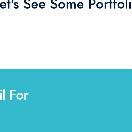
et's See Some Portfol
l For