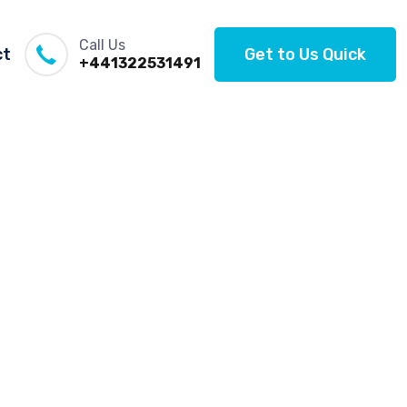
Call Us
ct
Get to Us Quick
+441322531491